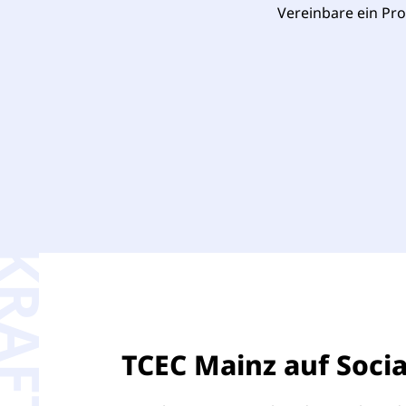
Vereinbare ein Pr
RAFT
TCEC Mainz auf Soci