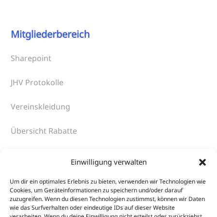
Mitgliederbereich
Sharepoint
JHV Protokolle
Vereinskleidung
Übersicht Rabatte
An- und Abmeldung DTU-Startpass
Einwilligung verwalten
Um dir ein optimales Erlebnis zu bieten, verwenden wir Technologien wie
Cookies, um Geräteinformationen zu speichern und/oder darauf
Verschiedenes
zuzugreifen. Wenn du diesen Technologien zustimmst, können wir Daten
wie das Surfverhalten oder eindeutige IDs auf dieser Website
verarbeiten. Wenn du deine Einwilligung nicht erteilst oder zurückziehst,