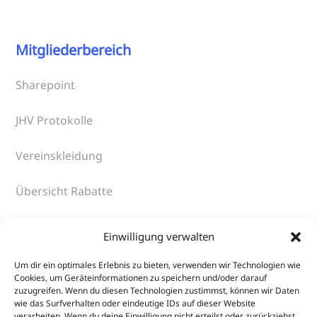
Mitgliederbereich
Sharepoint
JHV Protokolle
Vereinskleidung
Übersicht Rabatte
An- und Abmeldung DTU-Startpass
Einwilligung verwalten
Um dir ein optimales Erlebnis zu bieten, verwenden wir Technologien wie
Cookies, um Geräteinformationen zu speichern und/oder darauf
Verschiedenes
zuzugreifen. Wenn du diesen Technologien zustimmst, können wir Daten
wie das Surfverhalten oder eindeutige IDs auf dieser Website
verarbeiten. Wenn du deine Einwilligung nicht erteilst oder zurückziehst,